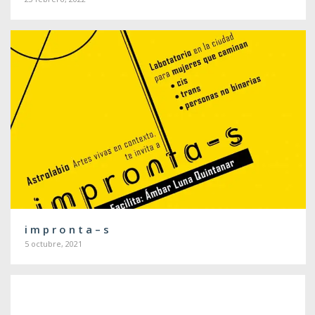
i m p r o n t a – s
5 octubre, 2021